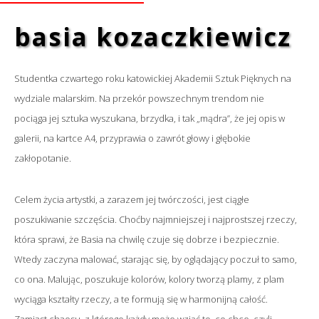
basia kozaczkiewicz
Studentka czwartego roku katowickiej Akademii Sztuk Pięknych na
wydziale malarskim. Na przekór powszechnym trendom nie
pociąga jej sztuka wyszukana, brzydka, i tak „mądra”, że jej opis w
galerii, na kartce A4, przyprawia o zawrót głowy i głębokie
zakłopotanie.
Celem życia artystki, a zarazem jej twórczości, jest ciągłe
poszukiwanie szczęścia. Choćby najmniejszej i najprostszej rzeczy,
która sprawi, że Basia na chwilę czuje się dobrze i bezpiecznie.
Wtedy zaczyna malować, starając się, by oglądający poczuł to samo,
co ona. Malując, poszukuje kolorów, kolory tworzą plamy, z plam
wyciąga kształty rzeczy, a te formują się w harmonijną całość.