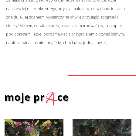
Zamiast chaosu, z którego każdy może wziąć to, co chce, czyli
najczęściej nic konkretnego, artystka maluje to, co w chaosie sama
znajduje. Jej zdaniem, wystarczy na chwilę przysiąść, spojrzeć i
cieszyć się tym, co widzą oczy, a zamiast marnować czas na opisy
pod obrazem, lepiej porozmawiać z przyjacielem o czymś błahym,
napić się wina i uśmiechnąć się, chociaż na jedną chwilkę.
moje pr
a
ce