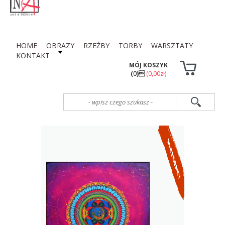
HOME
OBRAZY
RZEŹBY
TORBY
WARSZTATY
KONTAKT
MÓJ KOSZYK
(
0
)
(0,00zł)