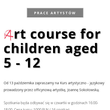
PRACE ARTYSTÓW
a
rt course for
children aged
5 - 12
Od 13 października zapraszamy na Kurs artystyczno - językowy
prowadzony przez officynową artystkę, Joannę Sokołowską.
Spotkania będa odbywać się w czwartki w godzinach 16:00-
18:00. Cena kursu: 1000 PLN / 16 spotkań.