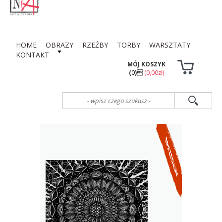
HOME
OBRAZY
RZEŹBY
TORBY
WARSZTATY
KONTAKT
MÓJ KOSZYK
(
0
)
(0,00zł)