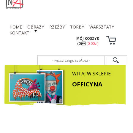
HOME
OBRAZY
RZEŹBY
TORBY
WARSZTATY
KONTAKT
MÓJ KOSZYK
(
0
)
(0,00zł)
WITAJ W SKLEPIE
OFFICYNA