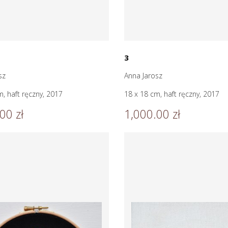
3
sz
Anna Jarosz
, haft ręczny, 2017
18 x 18 cm, haft ręczny, 2017
00 zł
1,000.00 zł