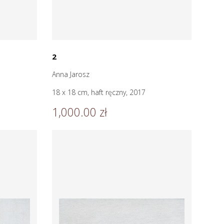
2
Anna Jarosz
18 x 18 cm, haft ręczny, 2017
1,000.00 zł