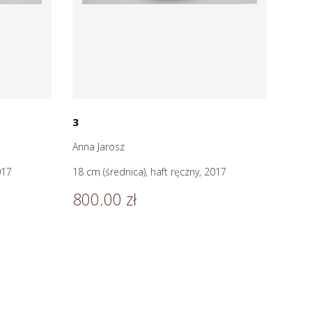
3
Anna Jarosz
017
18 cm (średnica), haft ręczny, 2017
800.00 zł