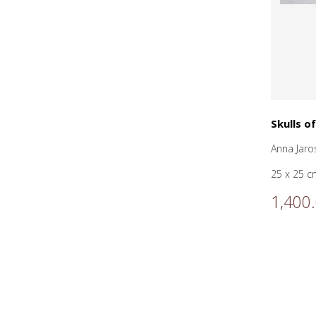
Skulls of
Anna Jaro
25 x 25 cm
1,400.