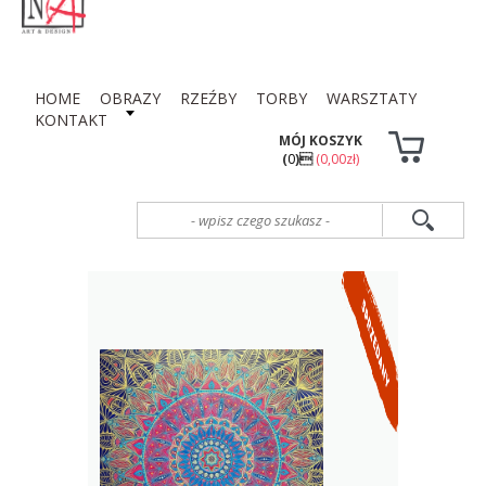
HOME
OBRAZY
RZEŹBY
TORBY
WARSZTATY
KONTAKT
MÓJ KOSZYK
(
0
)
(0,00zł)