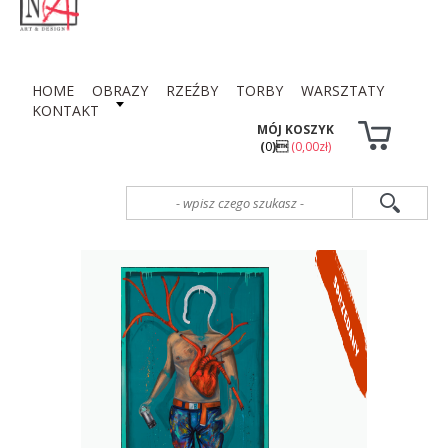
HOME
OBRAZY
RZEŹBY
TORBY
WARSZTATY
KONTAKT
MÓJ KOSZYK
(
0
)
(0,00zł)