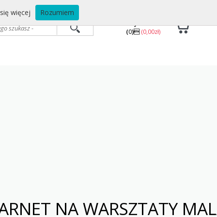
się więcej
Rozumiem
MÓJ KOSZYK
(
0
)
(0,00zł)
ARNET NA WARSZTATY MAL