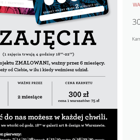
WA
30
Kar