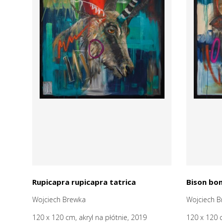
Rupicapra rupicapra tatrica
Bison bo
Wojciech Brewka
Wojciech B
120 x 120 cm, akryl na płótnie, 2019
120 x 120 c